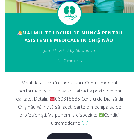
MAI MULTE LOCURI DE MUNCĂ PENTRU
ASISTENTE MEDICALE ÎN CHIȘINĂU!
Jun 01, 2019 by bb-dializa
No Comments
Visul de a lucra în cadrul unui Centru medical
performant și cu un salariu atractiv poate deveni
realitate. Detalii:
060818885 Centru de Dializă din
Chișinău vă invită să faceți parte din echipa sa de
profesioniști. Vă punem la dispoziție:
Condiții
ultramoderne
[...]