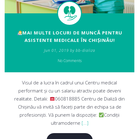
MAI MULTE LOCURI DE MUNCĂ PENTRU
ASISTENTE MEDICALE ÎN CHIȘINĂU!
Jun 01, 2019 by bb-dializa
No Comments
Visul de a lucra în cadrul unui Centru medical
performant și cu un salariu atractiv poate deveni
realitate. Detalii:
060818885 Centru de Dializă din
Chișinău vă invită să faceți parte din echipa sa de
profesioniști. Vă punem la dispoziție:
Condiții
ultramoderne
[...]