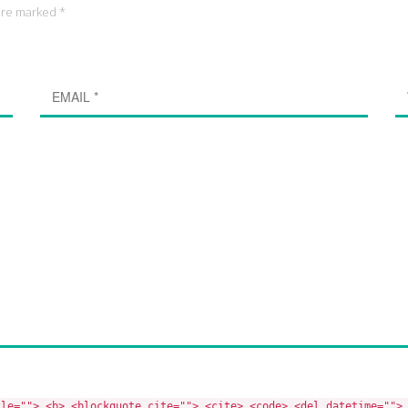
 are marked *
tle=""> <b> <blockquote cite=""> <cite> <code> <del datetime="">