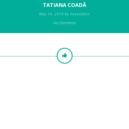
TATIANA COADĂ
May 14, 2018 by noxxadmin
No Comments