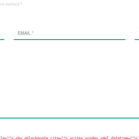
 are marked *
tle=""> <b> <blockquote cite=""> <cite> <code> <del datetime="">