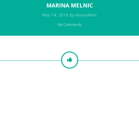
MARINA MELNIC
May 14, 2018 by noxxadmin
No Comments