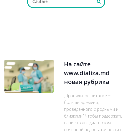
ALL FIELDS ARE REQUIRED.
На сайте
Close Appointment form
www.dializa.md
новая рубрика
„Правильное питание =
больше времени,
проведенного с родными и
близкими” Чтобы поддержать
пациентов с диагнозом
почечной недостаточности в