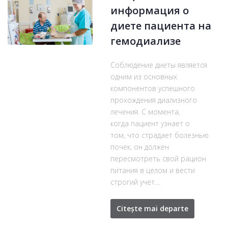
информация о
диете пациента на
гемодиализе
Соблюдение диеты является
одним из основных
компонентов успешного
прохождения диализного
лечения. С момента,
когда пациент узнает о
том, что страдает болезнью
почек, он должен
пересмотреть свой рацион
питания в целом и вести
строгий учет…
Citește mai departe