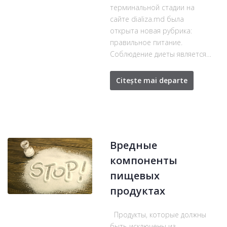
терминальной стадии на
сайте dializa.md была
открыта новая рубрика:
правильное питание.
Соблюдение диеты является…
Citește mai departe
Вредные
компоненты
пищевых
продуктах
Продукты, которые должны
быть исключены из