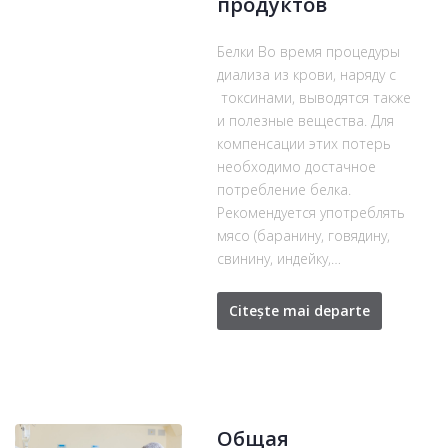
продуктов
Белки Во время процедуры
диализа из крови, наряду с
токсинами, выводятся также
и полезные вещества. Для
компенсации этих потерь
необходимо достачное
потребление белка.
Рекомендуется употреблять
мясо (баранину, говядину,
свинину, индейку,…
Citește mai departe
Общая