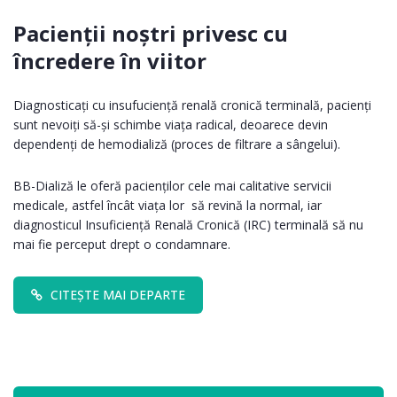
Pacienții noștri privesc cu
încredere în viitor
Diagnosticați cu insufuciență renală cronică terminală, pacienți
sunt nevoiți să-și schimbe viața radical, deoarece devin
dependenți de hemodializă (proces de filtrare a sângelui).
BB-Dializă le oferă pacienților cele mai calitative servicii
medicale, astfel încât viața lor să revină la normal, iar
diagnosticul Insuficiență Renală Cronică (IRC) terminală să nu
mai fie perceput drept o condamnare.
CITEȘTE MAI DEPARTE