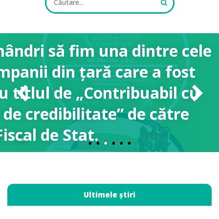
ri să fim una dintre cele
nii din țară care a fost
ALL FIELDS ARE REQUIRED.
itlul de „Contribuabil cu
Close Appointment form
e credibilitate” de către
cal de Stat.
Știri
Ultimele știri