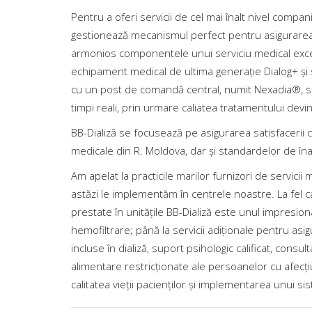
Pentru a oferi servicii de cel mai înalt nivel compa
gestionează mecanismul perfect pentru asigurarea c
armonios componentele unui serviciu medical excele
echipament medical de ultima generație Dialog+ și s
cu un post de comandă central, numit Nexadia®, sit
timpi reali, prin urmare caliatea tratamentului devi
BB-Dializă se focusează pe asigurarea satisfacerii 
medicale din R. Moldova, dar și standardelor de îna
Am apelat la practicile marilor furnizori de servicii
astăzi le implementăm în centrele noastre. La fel c
prestate în unitățile BB-Dializă este unul impresion
hemofiltrare; până la servicii adiționale pentru as
incluse în dializă, suport psihologic calificat, consul
alimentare restricționate ale persoanelor cu afecți
calitatea vieţii pacienților și implementarea unui