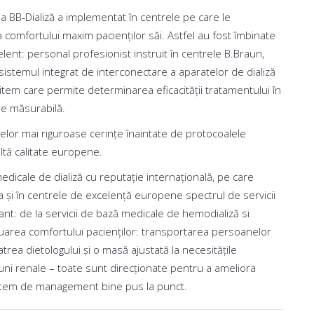
nia BB-Dializă a implementat în centrele pe care le
omfortului maxim pacienților săi. Astfel au fost îmbinate
nt: personal profesionist instruit în centrele B.Braun,
istemul integrat de interconectare a aparatelor de dializă
em care permite determinarea eficacității tratamentului în
ne măsurabilă.
celor mai riguroase cerințe înaintate de protocoalele
ltă calitate europene.
 medicale de dializă cu reputație internațională, pe care
a și în centrele de excelență europene spectrul de servicii
ant: de la servicii de bază medicale de hemodializă si
iguarea comfortului pacienților: transportarea persoanelor
tatrea dietologului și o masă ajustată la necesitățile
uni renale – toate sunt direcționate pentru a ameliora
 sistem de management bine pus la punct.