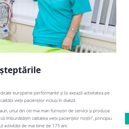
șteptările
medicale europene performante și își axează activitatea pe
tății vieții pacienților incluși în dializă.
un, unul din cei mai mari furnizori de servicii și produse
 îmbunătăţim calitatea vieţii pacienţilor noştri“, principiu
activității de mai bine de 175 ani.