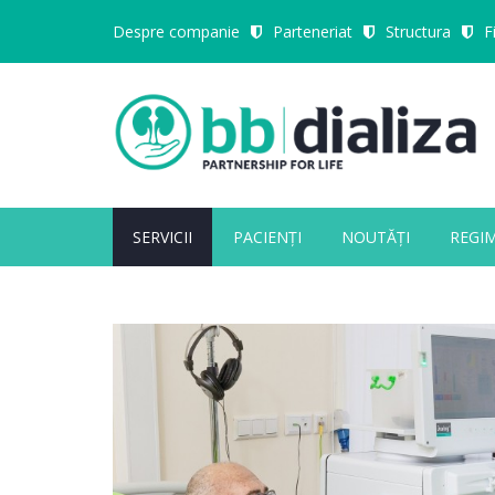
Despre companie
Parteneriat
Structura
F
SERVICII
PACIENȚI
NOUTĂȚI
REGI
Close Appointment form