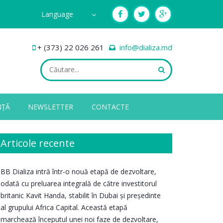
Language
+ (373) 22 026 261
info@dializa.md
NȚĂ
NEWSLETTER
CONTACTE
Articole recente
BB Dializa intră într-o nouă etapă de dezvoltare,
odată cu preluarea integrală de către investitorul
britanic Kavit Handa, stabilit în Dubai și președinte
al grupului Africa Capital. Această etapă
marchează începutul unei noi faze de dezvoltare,