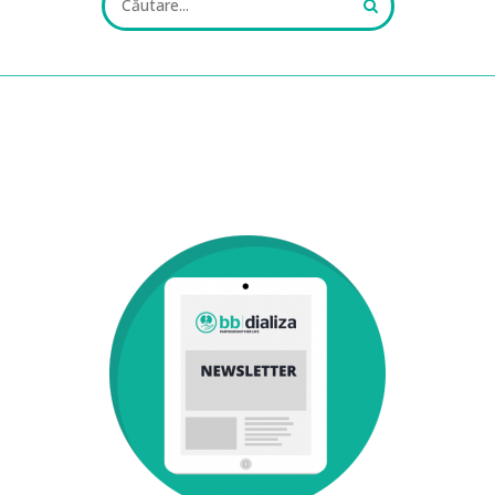
ALL FIELDS ARE REQUIRED.
Close Appointment form