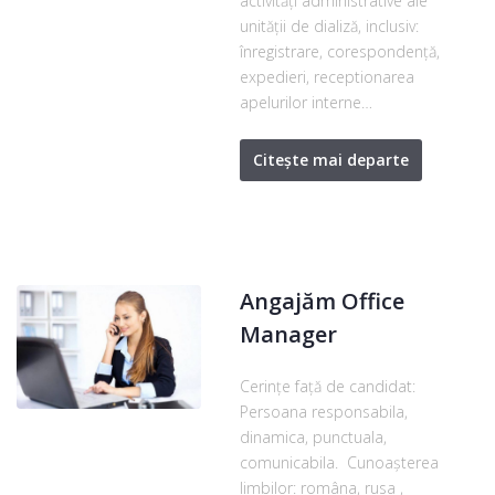
activităţi administrative ale
unităţii de dializă, inclusiv:
înregistrare, corespondenţă,
expedieri, receptionarea
apelurilor interne…
Citește mai departe
Angajăm Office
Manager
Cerințe față de candidat:
Persoana responsabila,
dinamica, punctuala,
comunicabila. Cunoașterea
limbilor: româna, rusa ,