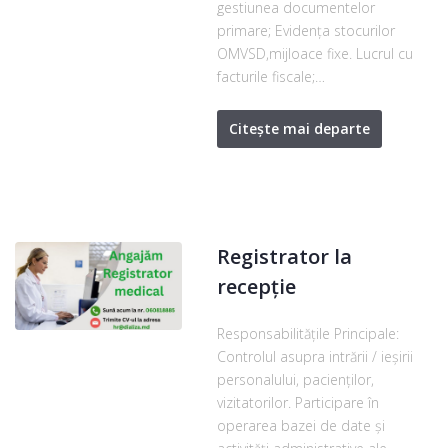
gestiunea documentelor
primare; Evidența stocurilor
OMVSD,mijloace fixe. Lucrul cu
facturile fiscale;…
Citește mai departe
Registrator la
recepție
Responsabilitățile Principale:
Controlul asupra intrării / ieşirii
personalului, pacienţilor,
vizitatorilor. Participare în
operarea bazei de date şi