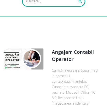
ALL FIELDS ARE REQUIRED.
Angajam Contabil
Close Appointment form
Operator
Calificări necesare: Studii medii
în domeniul
contabilitătii/finantelor;
Cunoștințe avansate PC,
pachetul Micosoft Office, 1C
8:3; Responsabilități:
Înregistrarea, evidența și