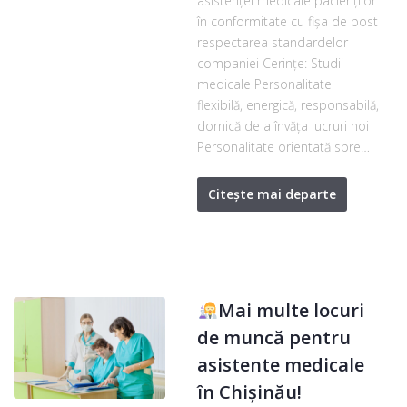
asistenţei medicale pacienților
în conformitate cu fişa de post
respectarea standardelor
companiei Cerințe: Studii
medicale Personalitate
flexibilă, energică, responsabilă,
dornică de a învăţa lucruri noi
Personalitate orientată spre…
Citește mai departe
Mai multe locuri
de muncă pentru
asistente medicale
în Chișinău!