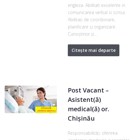
engleza. Abilitati excelente in
comunicarea verbal si scrisa.
Abilitaţi de coordonare,
planificare şi organizare.
Cunoștințe și…
Citește mai departe
Post Vacant –
Asistent(ă)
medical(ă) or.
Chișinău
Responsabilităţi: oferirea