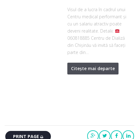
Visul de a lucra în cadrul unui
Centru medical performant și
cu un salariu atractiv poate
deveni realitate. Detalii:
060818885 Centru de Dializă
din Chișinău vă invită să faceți
parte din…
Citește mai departe
PRINT PAGE