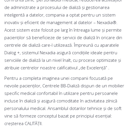
de administrate a procesului de dializă și gestionarea
inteligentă a datelor, compania a optat pentru un sistem
inovativ și eficient de management al datelor – Nexadia®.
Acest sistem este folosit pe larg în întreaga lume și permite
pacienților să beneficieze de servicii de dializă în oricare din
centrele de dializă care-l utilizează. Împreună cu aparatele
Dialog +, sistemul Nexadia asigură condițiile ideale pentru
servciiile de dializă la un nivel înalt, cu procese optimizate și
atribuie centrelor noastre calificativul „de Excelență” .
Pentru a completa imaginea unei companii focusată pe
nevoile pacienților, Centrele BB-Dializă dispun de un mobilier
specific medical confortabil în utilizare pentru persoanele
incluse în dializă și asigură comoditate în activitatea zilnică
personalului medical. Ansamblul dotarilor tehnice și de soft
vine să formeze conceptul bazat pe principiul esențial:
creșterea CALITĂȚII.