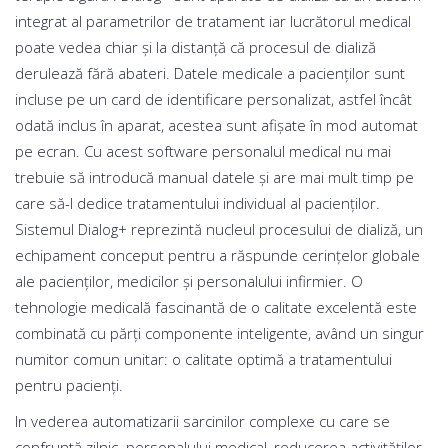
integrat al parametrilor de tratament iar lucrătorul medical
poate vedea chiar și la distanță că procesul de dializă
derulează fără abateri. Datele medicale a pacienților sunt
incluse pe un card de identificare personalizat, astfel încât
odată inclus în aparat, acestea sunt afișate în mod automat
pe ecran. Cu acest software personalul medical nu mai
trebuie să introducă manual datele și are mai mult timp pe
care să-l dedice tratamentului individual al pacienţilor.
Sistemul Dialog+ reprezintă nucleul procesului de dializă, un
echipament conceput pentru a răspunde cerinţelor globale
ale pacienţilor, medicilor şi personalului infirmier. O
tehnologie medicală fascinantă de o calitate excelentă este
combinată cu părţi componente inteligente, având un singur
numitor comun unitar: o calitate optimă a tratamentului
pentru pacienţi.
In vederea automatizarii sarcinilor complexe cu care se
confruntă zilnic personalului medical, reducerea activităților