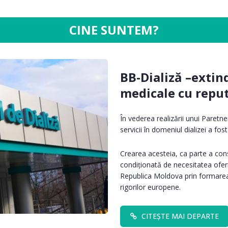
CINE SUNTEM?
BB-Dializă –exti
medicale cu reput
În vederea realizării unui Paretn
servicii în domeniul dializei a f
Crearea acesteia, ca parte a co
condiționată de necesitatea oferiri
Republica Moldova prin formarea
rigorilor europene.
CITEȘTE MAI DEPARTE