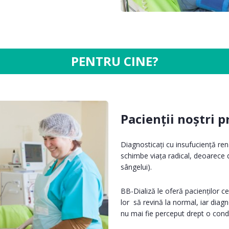
PENTRU CINE?
Pacienții noștri p
Diagnosticați cu insufuciență ren
schimbe viața radical, deoarece 
sângelui).
BB-Dializă le oferă pacienților cel
lor să revină la normal, iar diag
nu mai fie perceput drept o con