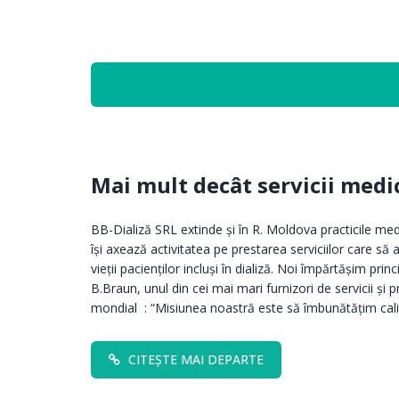
Mai mult decât servicii med
BB-Dializă SRL extinde și în R. Moldova practicile m
își axează activitatea pe prestarea serviciilor care să 
vieții pacienților incluși în dializă. Noi împărtășim pri
B.Braun, unul din cei mai mari furnizori de servicii și 
mondial : “Misiunea noastră este să îmbunătăţim calitat
CITEȘTE MAI DEPARTE