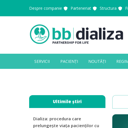
Despre companie
Parteneriat
Structura
F
SERVICII
PACIENȚI
NOUTĂȚI
REGI
Close Appointment form
Ultimile știri
Dializa: procedura care
prelungește viața pacienților cu