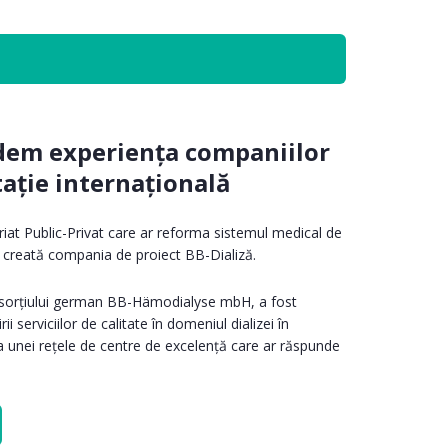
ndem experiența companiilor
ație internațională
eriat Public-Privat care ar reforma sistemul medical de
ost creată compania de proiect BB-Dializă.
nsorțiului german BB-Hämodialyse mbH, a fost
i serviciilor de calitate în domeniul dializei în
 unei rețele de centre de excelență care ar răspunde