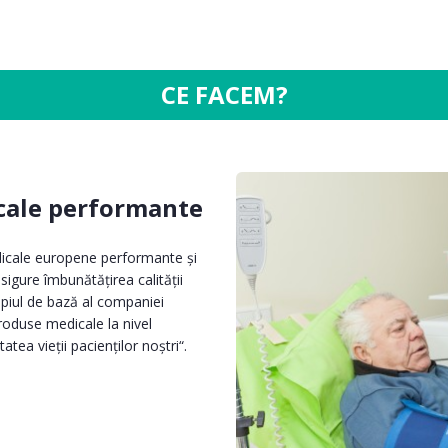
CE FACEM?
icale performante
edicale europene performante și
asigure îmbunătățirea calității
ncipiul de bază al companiei
produse medicale la nivel
ea vieţii pacienţilor noştri“.