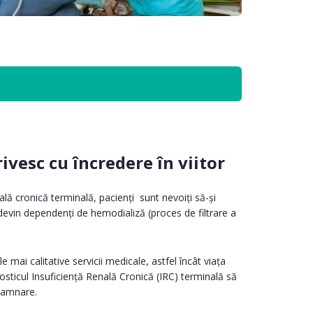
rivesc cu încredere în viitor
ală cronică terminală, pacienți sunt nevoiți să-și
devin dependenți de hemodializă (proces de filtrare a
e mai calitative servicii medicale, astfel încât viața
nosticul Insuficiență Renală Cronică (IRC) terminală să
damnare.