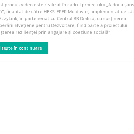
t produs video este realizat în cadrul proiectului „A doua șans
ță”, finanțat de către HEKS-EPER Moldova și implementat de că
zzyLink, în parteneriat cu Centrul BB Dializă, cu susținerea
erării Elvețiene pentru Dezvoltare, fiind parte a proiectului
șterea rezilienței prin angajare și coeziune socială”.
itește în continuare