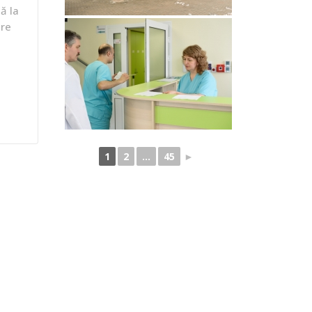
ă la
tre
1
2
...
45
►