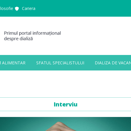
ilosofie
Cariera
M ALIMENTAR
SFATUL SPECIALISTULUI
DIALIZA DE VACA
ALL FIELDS ARE REQUIRED.
Interviu