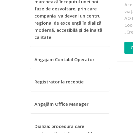
marchează începutul unei noi
Aces
faze de dezvoltare, prin care
via
compania va deveni un centru
AO E
regional de excelență în dializă
Coop
modernă, accesibilă și de înaltă
„Cre
calitate.
C
Angajam Contabil Operator
Registrator la recepție
Angajăm Office Manager
Dializa: procedura care