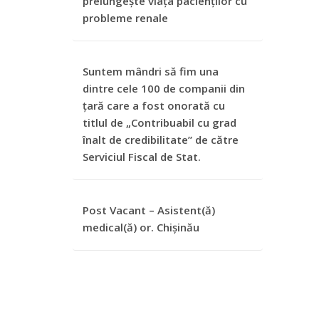
prelungește viața pacienților cu
probleme renale
Suntem mândri să fim una
dintre cele 100 de companii din
țară care a fost onorată cu
titlul de „Contribuabil cu grad
înalt de credibilitate” de către
Serviciul Fiscal de Stat.
Post Vacant – Asistent(ă)
medical(ă) or. Chișinău