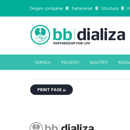
Despre companie
Parteneriat
Structura
F
SERVICII
PACIENȚI
NOUTĂȚI
REGI
Close Appointment form
PRINT PAGE