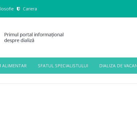
ilosofie
Cariera
M ALIMENTAR
SFATUL SPECIALISTULUI
DIALIZA DE VACA
ALL FIELDS ARE REQUIRED.