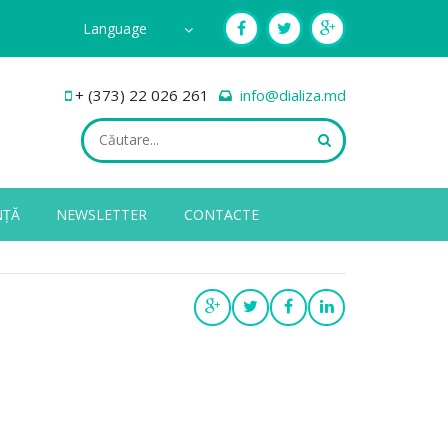
Language
+ (373) 22 026 261
info@dializa.md
NȚĂ
NEWSLETTER
CONTACTE