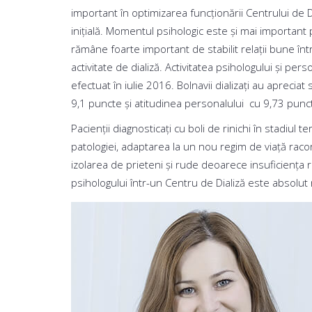
important în optimizarea funcționării Centrului de Di
iniţială. Momentul psihologic este şi mai important
rămâne foarte important de stabilit relaţii bune într
activitate de dializă. Activitatea psihologului şi per
efectuat în iulie 2016. Bolnavii dializaţi au aprecia
9,1 puncte şi atitudinea personalului cu 9,73 puncte
Pacienții diagnosticați cu boli de rinichi în stadiul
patologiei, adaptarea la un nou regim de viață racord
izolarea de prieteni și rude deoarece insuficiența re
psihologului într-un Centru de Dializă este absolut 