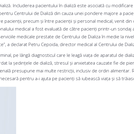
aliză. Includerea pacientului în dializă este asociată cu modificare
 pentru Centrului de Dializă din cauza unei pondere majore a pacien
e pacienţii, precum şi între pacienţii şi personal medical, venit di
sonalului medical a fost evaluată de către pacienți printr-un sondaj a
t serviciile medicale prestate de Centrului de Dializa în medie la niv
”, a declarat Petru Cepoida, director medical al Centrului de Diali
 terminal, pe lângă diagnosticul care le leagă viața de aparatul de di
at la ședințele de dializă, stresul și anxietatea cauzate fie de pier
nală presupune mai multe restricții, inclusiv de ordin alimentar. Rar
necesară pentru a-i ajuta pe pacienți să iubească viața și să trăiasc