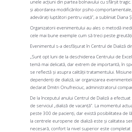
unele acțiuni din partea bolnavului cu sfârșit tragic
și abordarea modificărilor psiho-comportamentale, eva
adevărați luptători pentru viață”, a subliniat Diana Ș
Organizatorii evenimentului au ales o metodă inedită
cele mai bune exemple cum să treci peste greutăți ș
Evenimentul s-a desfășurat în Centrul de Dializă din
„Sunt opt luni de la deschiderea Centrului de Exce
temă mai delicată, dar extrem de importantă, în spe
se reflectă și asupra calității tratamentului. Misiu
dependenți de dializă, iar organizarea evenimentel
declarat Dmitri Onufreiciuc, administratorul compani
De la începutul anului Centrul de Dializă a efectuat
de serviciul „dializă de vacanţă”. La momentul actu
peste 300 de pacienţi, dar există posibilitatea de l
la centrele europene de dializă este şi calitatea se
necesară, confort la nivel superior este completat