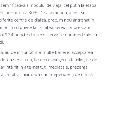
 semnificativă a modului de viaţă, cel puţin la etapă
ţilor noi, circa 30%. De asemenea, a fost şi
n diferite centre de dializă, precum nou antrenat în
nonim cu privire la calitatea serviciilor prestate,
elul 9,34 puncte din zece, serviciile non-medicale cu
ză.
aliză, au de înfruntat mai multe bariere: acceptarea
derea serviciului, fie de respingerea familiei, fie de
 întâlnit în alte instituții mediacale, prezența
ă calitativ, chiar dacă sunt dependenți de dializă.