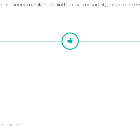
nţii cu insuficienţă renală în stadiul terminal consorţiul german rep
 are marked *