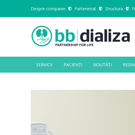
Despre companie
Parteneriat
Structura
F
SERVICII
PACIENȚI
NOUTĂȚI
REGI
Close Appointment form