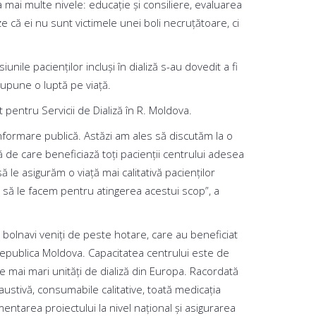
la mai multe nivele: educație și consiliere, evaluarea
ze că ei nu sunt victimele unei boli necruțătoare, ci
ile pacienților incluși în dializă s-au dovedit a fi
supune o luptă pe viață.
 pentru Servicii de Dializă în R. Moldova.
nformare publică. Astăzi am ales să discutăm la o
 de care beneficiază toți pacienții centrului adesea
 le asigurăm o viață mai calitativă pacienților
 să le facem pentru atingerea acestui scop”, a
 bolnavi veniți de peste hotare, care au beneficiat
 Republica Moldova. Capacitatea centrului este de
le mai mari unităţi de dializă din Europa. Racordată
austivă, consumabile calitative, toată medicaţia
ntarea proiectului la nivel naţional şi asigurarea