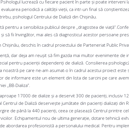
. Psihologul lucrează cu fiecare pacient în parte și poate interveni 
luarea periodică a calității vieții, ca intr-un final să conștientize
trirbu, psihologul Centrului de Dializă din Chișinău.
 pentru a sensibiliza publicul despre „dragostea de viață”.Confesiun
i să fii învingător, mai ales că diagnosticul acestor persoane pre
 Chișinău, deschis în cadrul proiectului de Parteneriat Public Privat
lență, dar deja am reușit să fim gazda mai multor evenimente de i
cial pentru pacienții dependenți de dializă. Consilierea psihologică
nea noastră pe care ne-am asumat-o în cadrul acestui proiect este să
or de informare este un element din lista de sarcini pe care avem
ei „BB-Dializa”.
 aproape 17000 de dialize şi a deservit 300 de pacienţi, inclusiv 12
al Centrul de Dializă deserveşte jumătate din pacienţi dializaţi din
ărgire de până la 440 pacienţi, ceea ce plasează Centrul printre ce
rviciilor. Echipamentul nou de ultima generaţie, dotare tehnică exh
 de abordarea profesionistă a personalului medical. Pentru impleme