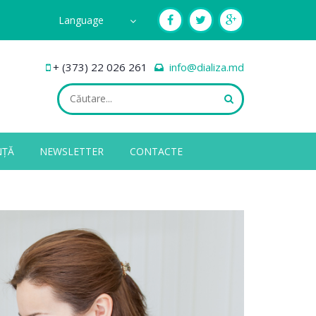
Language
+ (373) 22 026 261
info@dializa.md
NȚĂ
NEWSLETTER
CONTACTE