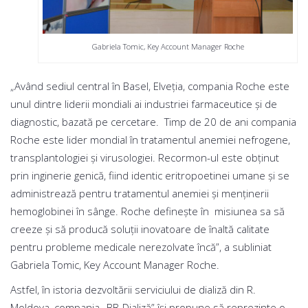
Gabriela Tomic, Key Account Manager Roche
„Având sediul central în Basel, Elveţia, compania Roche este
unul dintre liderii mondiali ai industriei farmaceutice și de
diagnostic, bazată pe cercetare. Timp de 20 de ani compania
Roche este lider mondial în tratamentul anemiei nefrogene,
transplantologiei și virusologiei. Recormon-ul este obținut
prin inginerie genică, fiind identic eritropoetinei umane și se
administrează pentru tratamentul anemiei și menținerii
hemoglobinei în sânge. Roche definește în misiunea sa să
creeze și să producă soluții inovatoare de înaltă calitate
pentru probleme medicale nerezolvate încă”, a subliniat
Gabriela Tomic, Key Account Manager Roche.
Astfel, în istoria dezvoltării serviciului de dializă din R.
Moldova, compania „BB-Dializă” își propune să reprezinte o