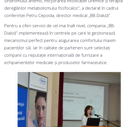
sindromului anemic, micşorarea intoxicaţiei uremice şi terapia
dereglărilor metabolismului fosfocalcic”, a declarat în cadrul
conferinței Petru Cepoida, director medical „BB-Dializă”.
Pentru a oferi servicii de cel mai înalt nivel, compania „BB-
Dializă” implementează în centrele pe care le gestionează
mecanismul perfect pentru asigurarea comfortului maxim
pacienților săi. Iar în calitate de parteneri sunt selectați
companii cu reputație internațională de furnizare a
echipamentelor medicale și produselor farmaceutice.