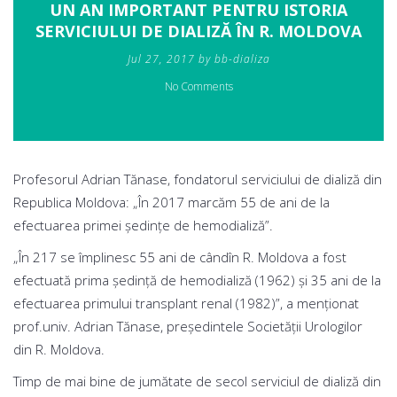
UN AN IMPORTANT PENTRU ISTORIA
SERVICIULUI DE DIALIZĂ ÎN R. MOLDOVA
Jul 27, 2017 by bb-dializa
No Comments
Profesorul Adrian Tănase, fondatorul serviciului de dializă din
Republica Moldova: „În 2017 marcăm 55 de ani de la
efectuarea primei ședințe de hemodializă”.
„În 217 se împlinesc 55 ani de cândîn R. Moldova a fost
efectuată prima ședință de hemodializă (1962) și 35 ani de la
efectuarea primului transplant renal (1982)”, a menționat
prof.univ. Adrian Tănase, președintele Societății Urologilor
din R. Moldova.
Timp de mai bine de jumătate de secol serviciul de dializă din