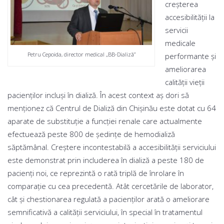
creşterea
accesibilităţii la
servicii
medicale
Petru Cepoida, director medical „BB-Dializă”
performante şi
ameliorarea
calităţii vieții
pacienților incluși în dializă. În acest context aș dori să
menționez că Centrul de Dializă din Chișinău este dotat cu 64
aparate de substituție a funcției renale care actualmente
efectuează peste 800 de şedinţe de hemodializă
săptămânal. Creştere incontestabilă a accesibilităţii serviciului
este demonstrat prin includerea în dializă a peste 180 de
pacienţi noi, ce reprezintă o rată triplă de înrolare în
comparaţie cu cea precedentă. Atât cercetările de laborator,
cât şi chestionarea regulată a pacienţilor arată o ameliorare
semnificativă a calităţii serviciului, în special în tratamentul