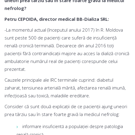
uneori prea târziu sau în stare foarte gravă la medicul
nefrolog?
Petru CEPOIDA, director medical BB-Dializa SRL:
-La momentul actual (începutul anului 2017) în R. Moldova
sunt peste 500 de pacienţi care suferă de insuficienţă
renală cronică terminală. Deoarece din anul 2016 toţi
pacienţii fără contraindicaţii majore au acces la dializă cronică
ambulatorie numărul real de pacienţi corespunde celui
prezentat.
Cauzele principale ale IRC terminale cuprind: diabetul
zaharat, tensiunea arterială mărită, afectarea renală imună,
infecţioasă sau toxică, maladiile ereditare.
Consider că sunt două explicații de ce pacienții ajung uneori
prea târziu sau în stare foarte gravă la medicul nefrolog:
informare insuficientă a populaţiei despre patologia
renală cronică