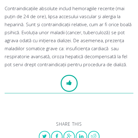
Contraindicaţiile absolute includ hemoragiile recente (mai
puţin de 24 de ore), lipsa accesului vascular şi alergia la
heparină. Sunt și contraindicații relative, cum ar fi orice boală
psihică. Evoluţia unor maladii (cancer, tuberculoză) se pot
agrava odată cu inițierea dializei. De asemenea, prezenţa
maladiilor somatice grave ca: insuficienţa cardiacă sau
respiratorie avansată, ciroza hepatică decompensată la fel
pot servi drept contraindicaţii pentru procedura de dializă.
SHARE THIS