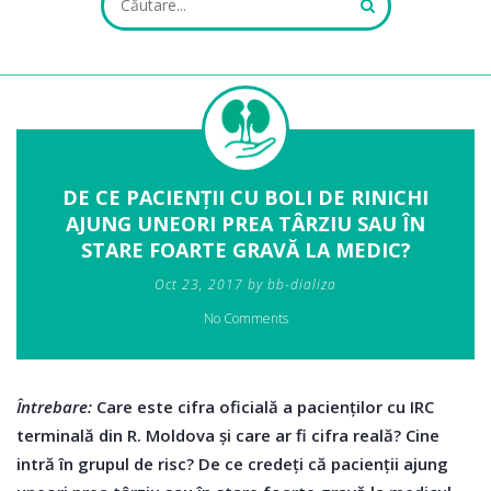
ALL FIELDS ARE REQUIRED.
DE CE PACIENȚII CU BOLI DE RINICHI
AJUNG UNEORI PREA TÂRZIU SAU ÎN
Close Appointment form
STARE FOARTE GRAVĂ LA MEDIC?
Oct 23, 2017 by bb-dializa
No Comments
Întrebare:
Care este cifra oficială a pacienților cu IRC
terminală din R. Moldova și care ar fi cifra reală? Cine
intră în grupul de risc? De ce credeți că pacienții ajung