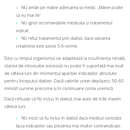
NU amân pe mâine adresarea la medic: „Mâine poate
să nu mai fie”
NU ignor recomandările medicului și tratamentul
indicat.
NU refuz tratamentul prin dializă, dacă valoarea
creatininei este peste 5-6 norme.
Deși cu timpul organismul se adaptează la insuficienţa renală,
starea de intoxicaţie excesivă nu poate fi suportată mai mult
de câteva luni din momentul apariţiei indicaţiilor absolute
pentru începutul dializei. Dacă valorile ureei depășesc 50-60
mmol/l survine precoma şi în continuare coma uremică.
Dacă refuzați să fiți inclus în dializă, mai aveți de trăit maxim
câteva luni.
NU insist să fiu inclus în dializă dacă medicul constată
lipsa indicațiilor sau prezența mai multor contraindicații.