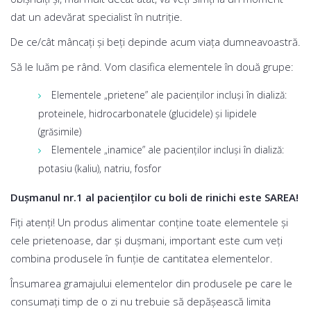
dat un adevărat specialist în nutriție.
De ce/cât mâncați și beți depinde acum viața dumneavoastră.
Să le luăm pe rând. Vom clasifica elementele în două grupe:
Elementele „prietene” ale pacienților incluși în dializă:
proteinele, hidrocarbonatele (glucidele) și lipidele
(grăsimile)
Elementele „inamice” ale pacienților incluși în dializă:
potasiu (kaliu), natriu, fosfor
Dușmanul nr.1 al pacienților cu boli de rinichi este SAREA!
Fiți atenți! Un produs alimentar conține toate elementele și
cele prietenoase, dar și dușmani, important este cum veți
combina produsele în funție de cantitatea elementelor.
Însumarea gramajului elementelor din produsele pe care le
consumați timp de o zi nu trebuie să depășească limita