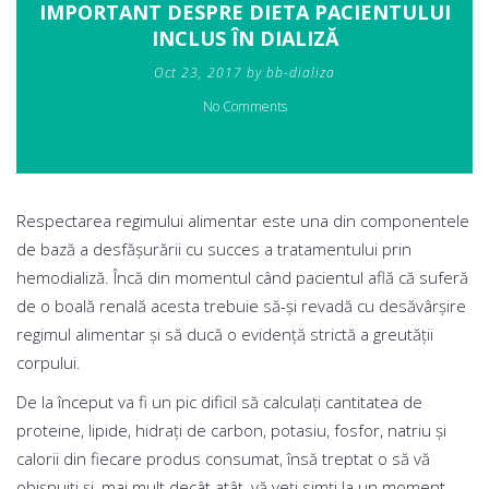
IMPORTANT DESPRE DIETA PACIENTULUI
INCLUS ÎN DIALIZĂ
Oct 23, 2017 by bb-dializa
No Comments
Respectarea regimului alimentar este una din componentele
de bază a desfășurării cu succes a tratamentului prin
hemodializă. Încă din momentul când pacientul află că suferă
de o boală renală acesta trebuie să-și revadă cu desăvârșire
regimul alimentar și să ducă o evidență strictă a greutății
corpului.
De la început va fi un pic dificil să calculați cantitatea de
proteine, lipide, hidrați de carbon, potasiu, fosfor, natriu și
calorii din fiecare produs consumat, însă treptat o să vă
obișnuiți și, mai mult decât atât, vă veți simți la un moment