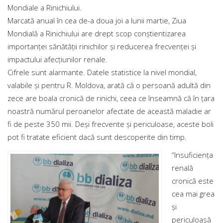
Mondiale a Rinichiului.
Marcată anual în cea de-a doua joi a lunii martie, Ziua
Mondială a Rinichiului are drept scop conștientizarea
importanței sănătății rinichilor și reducerea frecvenței și
impactului afecțiunilor renale.
Cifrele sunt alarmante. Datele statistice la nivel mondial,
valabile şi pentru R. Moldova, arată că o persoană adultă din
zece are boala cronică de rinichi, ceea ce înseamnă că în țara
noastră numărul peroanelor afectate de această maladie ar
fi de peste 350 mii. Deși frecvente și periculoase, aceste boli
pot fi tratate eficient dacă sunt descoperite din timp.
“Insuficienţa
renală
cronică este
cea mai grea
şi
periculoasă