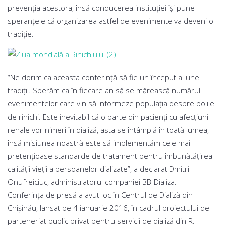
prevenţia acestora, însă conducerea instituţiei îşi pune
speranţele că organizarea astfel de evenimente va deveni o
tradiţie.
“Ne dorim ca aceasta conferinţă să fie un început al unei
tradiţii. Sperăm ca în fiecare an să se mărească numărul
evenimentelor care vin să informeze populaţia despre bolile
de rinichi. Este inevitabil că o parte din pacienţi cu afecţiuni
renale vor nimeri în dializă, asta se întâmplă în toată lumea,
însă misiunea noastră este să implementăm cele mai
pretenţioase standarde de tratament pentru îmbunătăţirea
calităţii vieţii a persoanelor dializate”, a declarat Dmitri
Onufreiciuc, administratorul companiei BB-Dializa.
Conferinţa de presă a avut loc în Centrul de Dializă din
Chişinău, lansat pe 4 ianuarie 2016, în cadrul proiectului de
parteneriat public privat pentru servicii de dializă din R.