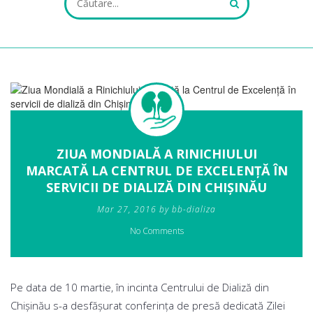
ALL FIELDS ARE REQUIRED.
Close Appointment form
ZIUA MONDIALĂ A RINICHIULUI
MARCATĂ LA CENTRUL DE EXCELENŢĂ ÎN
SERVICII DE DIALIZĂ DIN CHIŞINĂU
Mar 27, 2016 by bb-dializa
No Comments
Pe data de 10 martie, în incinta Centrului de Dializă din
Chişinău s-a desfăşurat conferinţa de presă dedicată Zilei