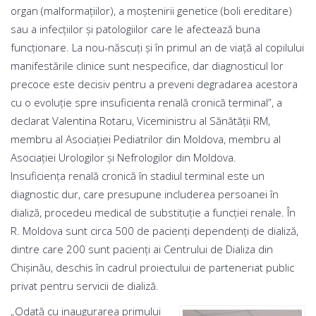
organ (malformaţiilor), a moştenirii genetice (boli ereditare)
sau a infecţiilor şi patologiilor care le afectează buna
funcţionare. La nou-născuţi şi în primul an de viaţă al copilului
manifestările clinice sunt nespecifice, dar diagnosticul lor
precoce este decisiv pentru a preveni degradarea acestora
cu o evoluţie spre insuficienta renală cronică terminal”, a
declarat Valentina Rotaru, Viceministru al Sănătății RM,
membru al Asociaţiei Pediatrilor din Moldova, membru al
Asociaţiei Urologilor şi Nefrologilor din Moldova.
Insuficienţa renală cronică în stadiul terminal este un
diagnostic dur, care presupune includerea persoanei în
dializă, procedeu medical de substituţie a funcţiei renale. În
R. Moldova sunt circa 500 de pacienţi dependenţi de dializă,
dintre care 200 sunt pacienţi ai Centrului de Dializa din
Chişinău, deschis în cadrul proiectului de parteneriat public
privat pentru servicii de dializă.
„Odată cu inaugurarea primului