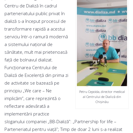
Centru de Dializă în cadrul
parteneriatului public privat în
dializă s-a început procesul de
transformare rapidă a acestui
serviciu într-o ramură modernă
a sistemului naţional de
sănătate, mult mai prietenoasă
faţă de bolnavul dializat.
Funcţionarea Centrului de
Dializă de Excelenţă din prima zi
de activitate se bazează pe
principiu „We care – Ne
Petru Cepoida, director medical
al Centrului de Dializă din
implicăm”, care reprezintă o
Chişinău
reflectare adevărată a
implementării practice
sloganului companiei „BB-Dializă”: „Partnership for life –
Parteneriatul pentru viaţă”; Timp de doar 2 luni s-a realizat