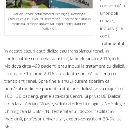
consecinţă a
unor boli
Adrian Tănase, şeful catedrei Urologie şi Nefrologie
Chirurgicală la USMF “N. Testemiţanu”, doctor habilitat în
renale,
medicină, profesor universitar, expert-consultant BB-
inclusiv şi la
Dializa SRL
copii.
Tratamentul
în aceste cazuri este dializa sau transplantul renal. În
conformitate cu datele statistice, la finele anului 2015, în R.
Moldova circa 490 pacienţi erau incluşi la tratament cu dializă.
La data de 1 martie 2016 la evidenţa sunt 61 pacienţi cu
transplant renal. Spre finele anului curent sperăm ca
numărul mediu de pacienţi trataţi prin dializă se va majora cu
100-130 pacienţi, graţie activităţii Centrului privat BB-Dializa”,
a declarat Adrian Tănase, şeful catedrei Urologie şi Nefrologie
Chirurgicală la USMF “N. Testemiţanu”, doctor habilitat în
medicină, profesor universitar, expert-consultant BB-Dializa
SRL.