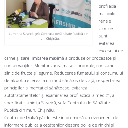
profilaxia
maladiilor
renale
cronice
Luminiţa Suveică, şefa Centrului de Sănătate Publică din
sunt:
mun. Chişinău.
evitarea
excesului de
carne şi sare, limitarea maximă a produselor procesate şi
conservanţilor. Monitorizarea masei corporale, consumul
zilnic de fructe şi legume. Reducerea fumatului şi consumului
de alcool, trecerea la un mod sănătos de viaţă, respectarea
principiilor alimentaţiei sănătoase, evitarea
autotratamentelor şi examinarea profilactică la medic” , a
specificat Luminiţa Suveică, şefa Centrului de Sănătate
Publică din mun. Chişinău.
Centrul de Dializă găzduieşte în premieră un eveniment de
informare publică a cetăţenilor despre bolile de rinichi şi