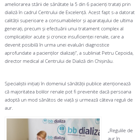
ameliorarea stării de sănătate la 5 din 6 pacienţi trataţi prin
dializă în cadrul Centrului de Excelenţă. Acest fapt s-a datorat
calităţii superioare a consumabilelor şi aparatajului de ultima
generaţi, precum şi efectuării unui tratament complex al
complicaţiilor acute şi cronice insuficienţei renale, care a
devenit posibilă în urma unei evaluări diagnostice
aprofundate a pacienţilor dializaţi”, a subliniat Petru Cepoida,
director medical al Centrului de Dializă din Chişinău.
Specialiştii iniţiaţi în domeniul sănătăţii publice atenţionează
că majoritatea bolilor renale pot fi prevenite dacă persoana
adoptă un mod sănătos de viaţă şi urmează câteva reguli de
aur.
„Regulile de
aur în