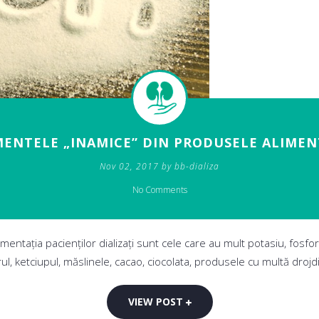
ENTELE „INAMICE” DIN PRODUSELE ALIME
Nov 02, 2017 by bb-dializa
No Comments
imentația pacienților dializați sunt cele care au mult potasiu, fosfor
, ketciupul, măslinele, cacao, ciocolata, produsele cu multă drojdie
VIEW POST