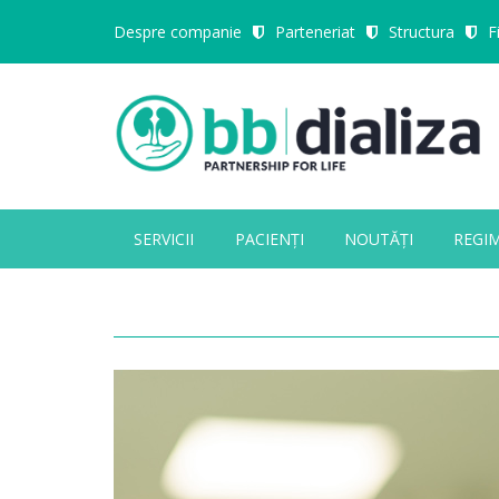
Despre companie
Parteneriat
Structura
F
SERVICII
PACIENȚI
NOUTĂȚI
REGI
Close Appointment form