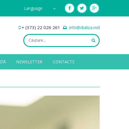
Language
+ (373) 22 026 261
info@dializa.md
NȚĂ
NEWSLETTER
CONTACTE