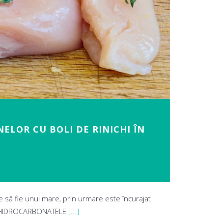
ELOR CU BOLI DE RINICHI ÎN
e să fie unul mare, prin urmare este încurajat
uă. HIDROCARBONATELE
[...]