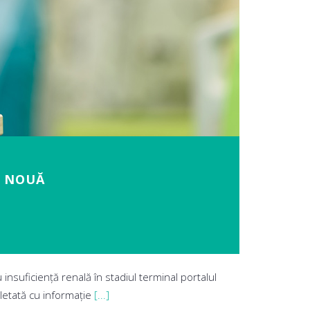
Ă NOUĂ
 insuficiență renală în stadiul terminal portalul
pletată cu informație
[...]