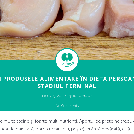
 PRODUSELE ALIMENTARE ÎN DIETA PERSOAN
STADIUL TERMINAL
Oct 23, 2017 by bb-dializa
No Comments
e multe toxine și foarte mulți nutrienți. Aportul de proteine trebui
nea de oaie, vită, porc, curcan, pui, pește), brânză nesărată, o