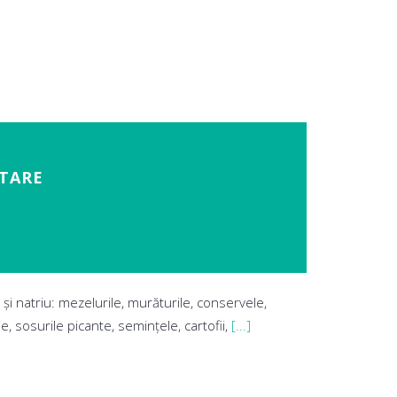
NTARE
 și natriu: mezelurile, murăturile, conservele,
, sosurile picante, semințele, cartofii,
[...]