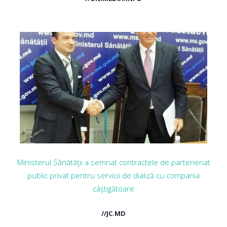
Ministerul Sănătăţii a semnat contractele de parteneriat
public privat pentru servicii de dializă cu compania
câştigătoare
//JC.MD