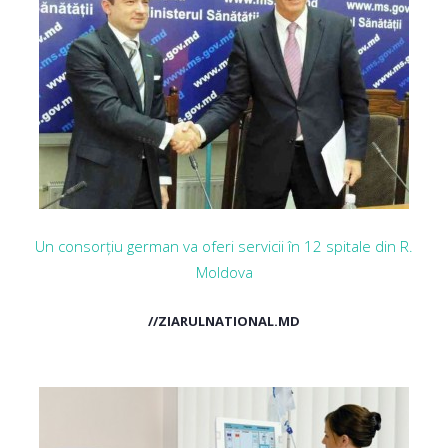
Un consorțiu german va oferi servicii în 12 spitale din R.
Moldova
//ZIARULNATIONAL.MD