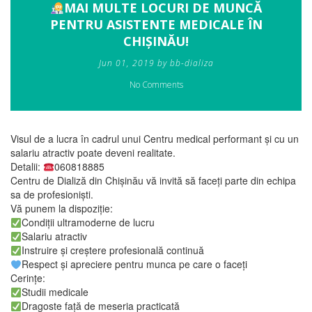
MAI MULTE LOCURI DE MUNCĂ
PENTRU ASISTENTE MEDICALE ÎN
CHIȘINĂU!
Jun 01, 2019 by bb-dializa
No Comments
Visul de a lucra în cadrul unui Centru medical performant și cu un
salariu atractiv poate deveni realitate.
Detalii:
060818885
Centru de Dializă din Chișinău vă invită să faceți parte din echipa
sa de profesioniști.
Vă punem la dispoziție:
Condiții ultramoderne de lucru
Salariu atractiv
Instruire și creștere profesională continuă
Respect și apreciere pentru munca pe care o faceți
Cerințe:
Studii medicale
Dragoste față de meseria practicată